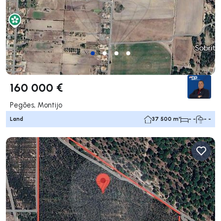
160 000 €
Pegões, Montijo
Land
37 500 m²
- -
- -