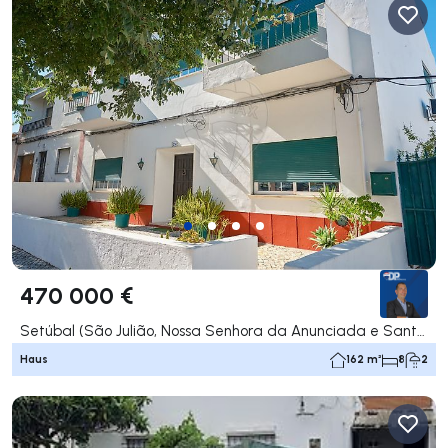
470 000 €
Setúbal (São Julião, Nossa Senhora da Anunciada e Santa Maria da Graça), Setúbal
Haus
162 m²
8
2