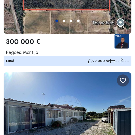
300 000 €
Pegões, Montijo
Land
99 000 m²
- -
- -