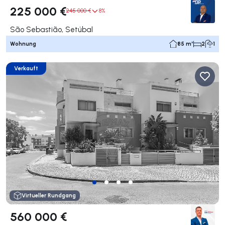
225 000 €
245 000 €
8%
São Sebastião, Setúbal
Wohnung
85 m²
2
1
Verkauft
Virtueller Rundgang
560 000 €