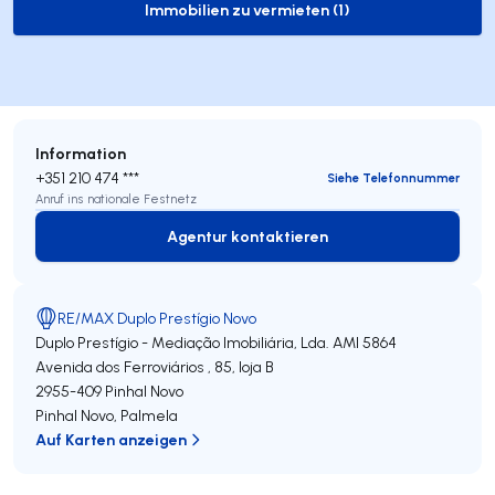
Immobilien zu vermieten (1)
to-rent-listing
Information
+351 210 474 ***
Siehe Telefonnummer
Anruf ins nationale Festnetz
Agentur kontaktieren
Agentur kontaktieren
RE/MAX Duplo Prestígio Novo
Duplo Prestígio - Mediação Imobiliária, Lda.
AMI 5864
Avenida dos Ferroviários , 85, loja B
2955-409
Pinhal Novo
Pinhal Novo
,
Palmela
Auf Karten anzeigen