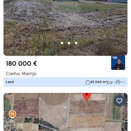
180 000 €
Canha, Montijo
Land
25 060 m²
- -
- -