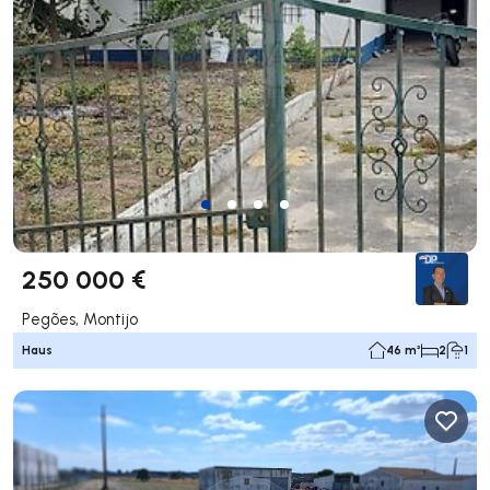
250 000 €
Pegões, Montijo
Haus
46 m²
2
1