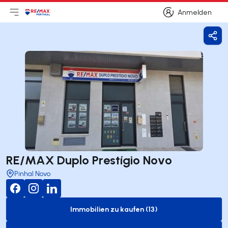
Anmelden
Hauptmenü öffnen
Logo
Zur Startseite
Anmelden
Frei
RE/MAX Duplo Prestígio Novo
Pinhal Novo
Immobilien zu kaufen (13)
to-buy-listing