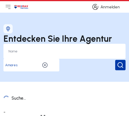
Anmelden
Hauptmenü öffnen
Logo
Zur Startseite
Anmelden
Entdecken Sie Ihre Agentur
Suc
Suche...
Liste der Ämter
-
- -