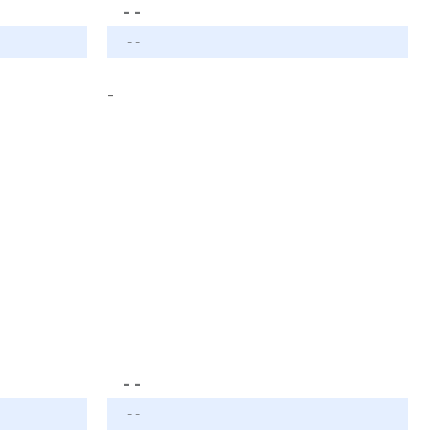
- -
- -
-
- -
- -