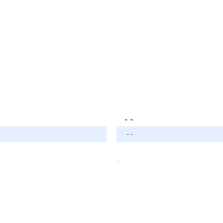
- -
- -
-