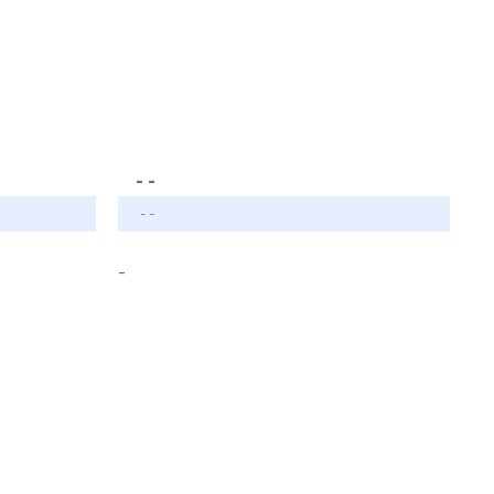
- -
- -
-