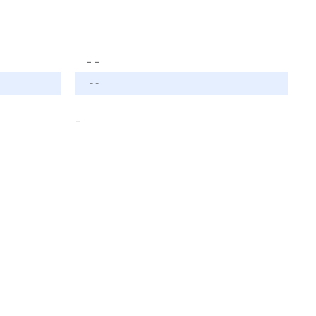
- -
- -
-