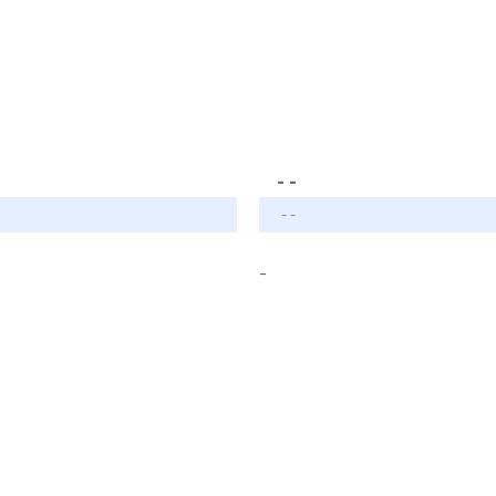
- -
- -
-