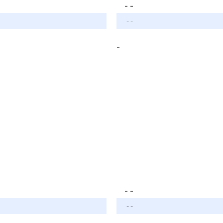
- -
- -
-
- -
- -