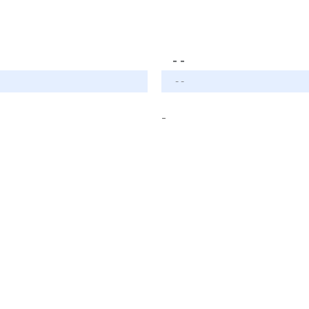
- -
- -
-