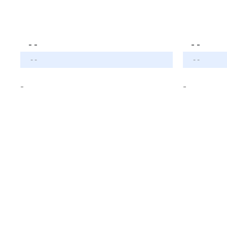
- -
- -
- -
- -
-
-