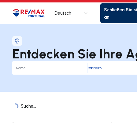
Schließen Sie s
Deutsch
Logo
Zur Startseite
an
Entdecken Sie Ihre A
Suche...
Liste der Ämter
-
-