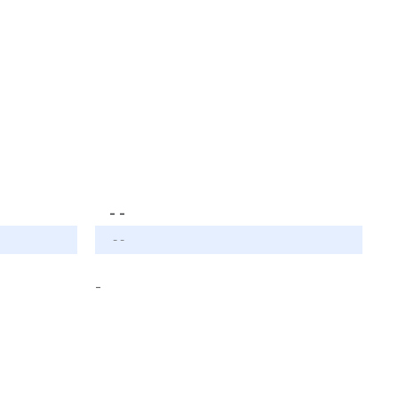
- -
- -
-