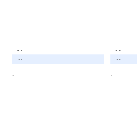
- -
- -
- -
- -
-
-