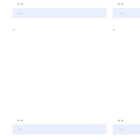
- -
- -
- -
- -
-
-
- -
- -
- -
- -