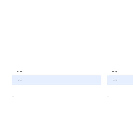
- -
- -
- -
- -
-
-