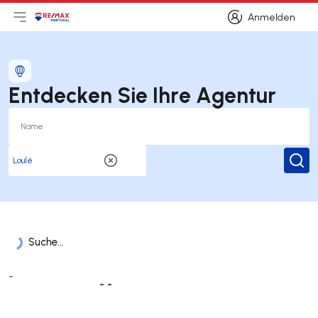
Anmelden
Hauptmenü öffnen
Logo
Zur Startseite
Anmelden
Entdecken Sie Ihre Agentur
Suc
Suche...
Liste der Ämter
-
- -