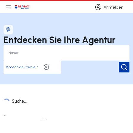
Anmelden
Hauptmenü öffnen
Logo
Zur Startseite
Anmelden
Entdecken Sie Ihre Agentur
Suc
Suche...
Liste der Ämter
-
- -