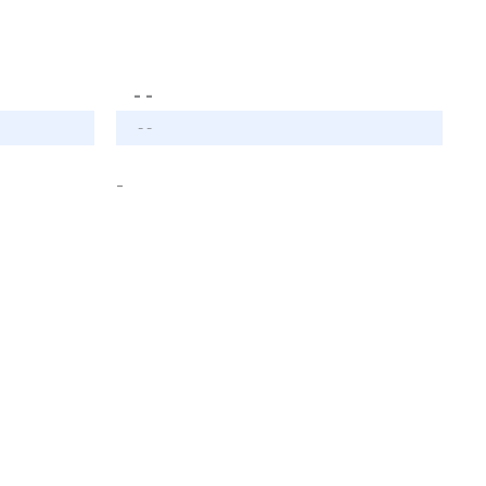
- -
- -
-