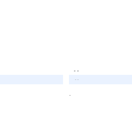
- -
- -
-