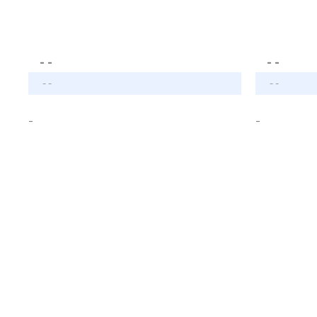
- -
- -
- -
- -
-
-