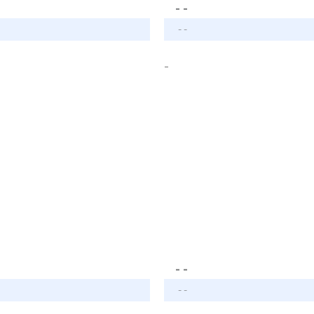
- -
- -
-
- -
- -