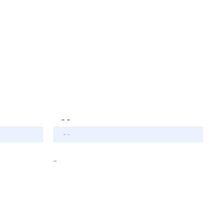
- -
- -
-