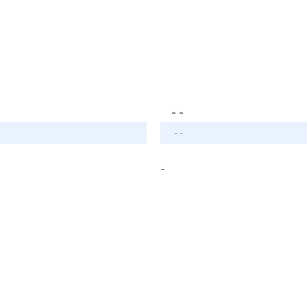
- -
- -
-