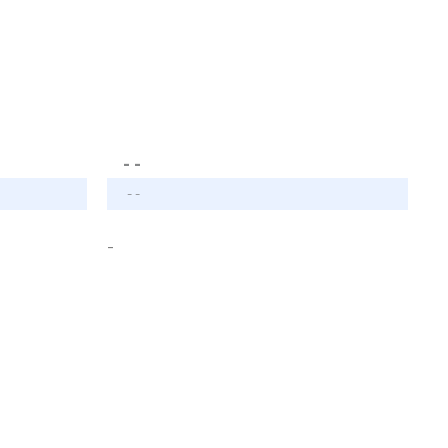
- -
- -
-