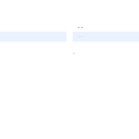
- -
- -
-