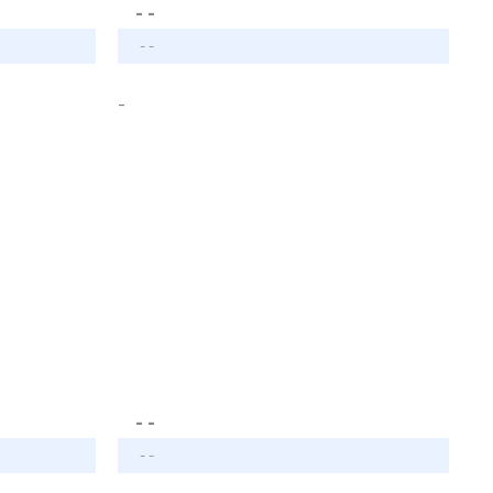
- -
- -
-
- -
- -