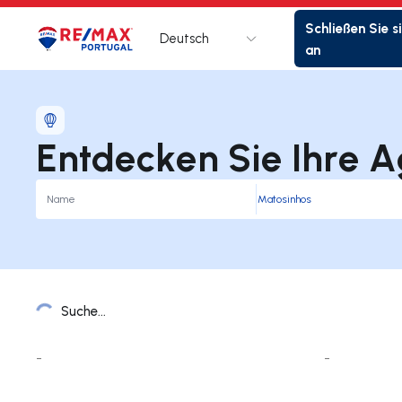
Schließen Sie s
Deutsch
Logo
Zur Startseite
an
Entdecken Sie Ihre A
Suche...
Liste der Ämter
-
-