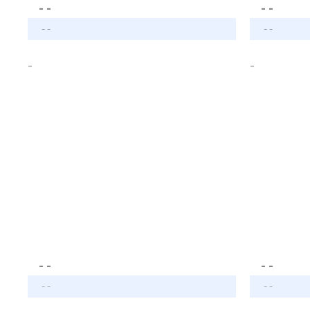
- -
- -
- -
- -
-
-
- -
- -
- -
- -