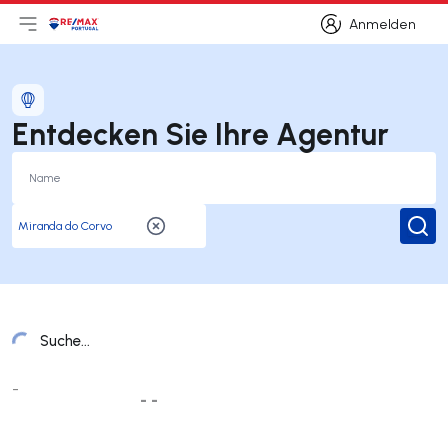
Anmelden
Hauptmenü öffnen
Logo
Zur Startseite
Anmelden
Entdecken Sie Ihre Agentur
Suc
Suche...
Liste der Ämter
-
- -