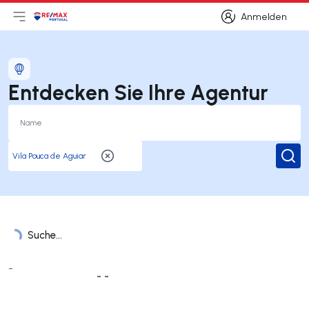
Anmelden
Hauptmenü öffnen
Logo
Zur Startseite
Anmelden
Entdecken Sie Ihre Agentur
Suc
Suche...
Liste der Ämter
-
- -