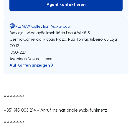
Agent kontaktieren
Agent kontaktieren
RE/MAX Collection MaxGroup
Maxloja - Mediação Imobiliária Lda
AMI 4515
Centro Comercial Picoas Plaza, Rua Tomás Ribeiro, 65 Loja
C0.12
1050-227
Avenidas Novas
,
Lisboa
Auf Karten anzeigen
**************
+351 915 003 214
-
Anruf ins nationale Mobilfunknetz
**************