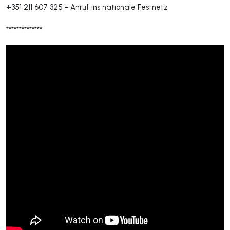
+351 211 607 325
-
Anruf ins nationale Festnetz
**************