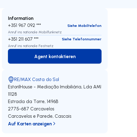
Information
+351 967 092 ***
Siehe Mobiltelefon
Anruf ins nationale Mobilfunknetz
+351 211 607 ***
Siehe Telefonnummer
Anruf ins nationale Festnetz
Agent kontaktieren
Agent kontaktieren
RE/MAX Costa do Sol
EstorilHouse - Mediação Imobiliária, Lda
AMI
11128
Estrada da Torre, 1496B
2775-687
Carcavelos
Carcavelos e Parede
,
Cascais
Auf Karten anzeigen