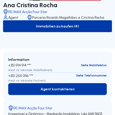
Ana Cristina Rocha
RE/MAX Acção Four Star
Agent
Parceria Ricardo Magalhães e Cristina Rocha
Immobilien zu kaufen (4)
to-buy-listing
Information
+351 914 914 ***
Siehe Mobiltelefon
Anruf ins nationale Mobilfunknetz
+351 255 096 ***
Siehe Telefonnummer
Anruf ins nationale Festnetz
Agent kontaktieren
Agent kontaktieren
RE/MAX Acção Four Star
Imparável e Dinâmico - Mediação Imobiliária, Lda
AMI 9603