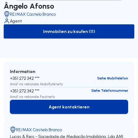
Ângelo Afonso
RE/MAX Castelo Branco
Agent
Immobilien zu kaufen (11)
to-buy-listing
Information
+351 272 342 ***
Siehe Mobiltelefon
Anruf ins nationale Mobilfunknetz
+351 272 342 ***
Siehe Telefonnummer
Anruf ins nationale Festnetz
Agent kontaktieren
Agent kontaktieren
RE/MAX Castelo Branco
Lucas & Reis - Sociedade de Mediação Imobiliária, Lda
AMI