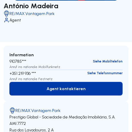
António Madeira
RE/MAX Vantagem Park
Agent
Information
910785***
Siehe Mobiltelefon
Anruf ins nationale Mobilfunknetz
+351 219 936 ***
Siehe Telefonnummer
Anruf ins nationale Festnetz
Agent kontaktieren
Agent kontaktieren
RE/MAX Vantagem Park
Prestígio Global - Sociedade de Mediação Imobiliária, S.A.
AMI 7772
Rua dos Lavadouros, 2 A