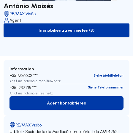
António Moisés
RE/MAX Visão
Agent
Immobilien zu vermieten (3)
to-rent-listing
Information
+351 967 602 ***
Siehe Mobiltelefon
Anruf ins nationale Mobilfunknetz
+351 239 715 ***
Siehe Telefonnummer
Anruf ins nationale Festnetz
Agent kontaktieren
Agent kontaktieren
RE/MAX Visão
Urbilei - Sociedade de Mediação Imobiliária, Lda
AMI 4252