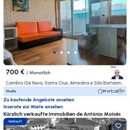
700 €
/
Monatlich
Coimbra (Sé Nova, Santa Cruz, Almedina e São Bartolomeu), Coimbra
Studio
39 m²
0
1
Zu kaufende Angebote ansehen
Inserate zur Miete ansehen
Kürzlich verkaufte Immobilien de António Moisés
Verkauft