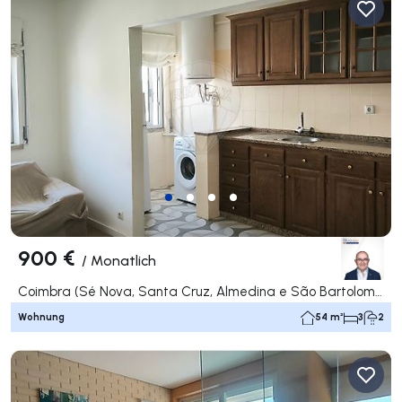
900 €
/
Monatlich
Coimbra (Sé Nova, Santa Cruz, Almedina e São Bartolomeu), Coimbra
Wohnung
54 m²
3
2