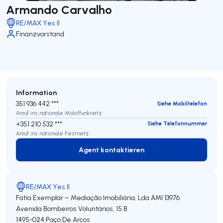
Armando Carvalho
RE/MAX Yes II
Finanzvorstand
Information
351 936 442 ***
Siehe Mobiltelefon
Anruf ins nationale Mobilfunknetz
+351 210 532 ***
Siehe Telefonnummer
Anruf ins nationale Festnetz
Agent kontaktieren
Agent kontaktieren
RE/MAX Yes II
Fatia Exemplar – Mediação Imobiliária, Lda
AMI 13976
Avenida Bombeiros Voluntários, 15 B
1495-024
Paço De Arcos