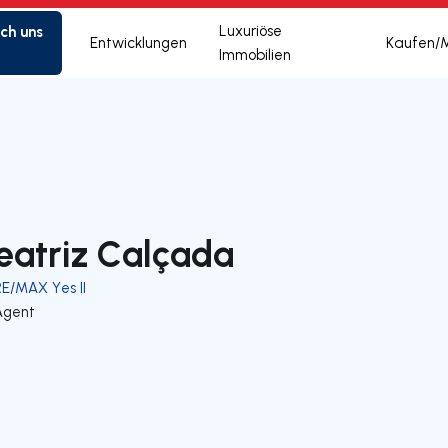
ich uns
Luxuriöse
Entwicklungen
Kaufen/
Immobilien
eatriz Calçada
RE/MAX Yes II
Agent