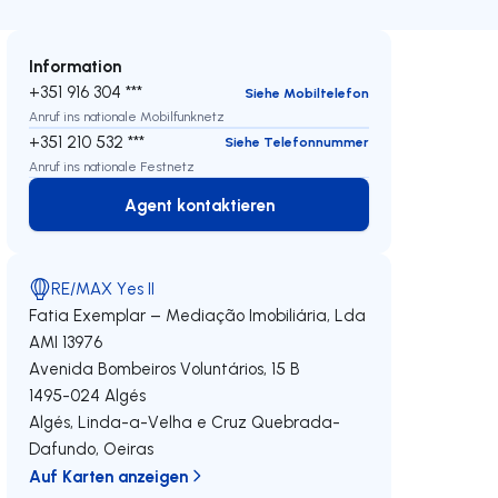
Information
+351 916 304 ***
Siehe Mobiltelefon
Anruf ins nationale Mobilfunknetz
+351 210 532 ***
Siehe Telefonnummer
Anruf ins nationale Festnetz
Agent kontaktieren
Agent kontaktieren
RE/MAX Yes II
Fatia Exemplar – Mediação Imobiliária, Lda
AMI 13976
Avenida Bombeiros Voluntários, 15 B
1495-024
Algés
Algés, Linda-a-Velha e Cruz Quebrada-
Dafundo
,
Oeiras
Auf Karten anzeigen