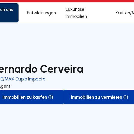
ich uns
Luxuriöse
Entwicklungen
Kaufen/
Immobilien
ernardo Cerveira
RE/MAX Duplo Impacto
Agent
Immobilien zu kaufen (1)
Immobilien zu vermieten (1)
to-buy-listing
to-rent-listing