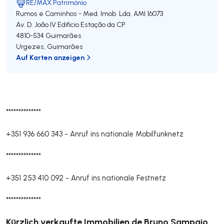
RE/MAX Património
Rumos e Caminhos - Med. Imob. Lda.
AMI 16073
Av. D. João lV Edificio Estação da CP
4810-534
Guimarães
Urgezes
,
Guimarães
Auf Karten anzeigen
**************
+351 936 660 343
-
Anruf ins nationale Mobilfunknetz
**************
+351 253 410 092
-
Anruf ins nationale Festnetz
**************
Kürzlich verkaufte Immobilien de Bruno Sampaio