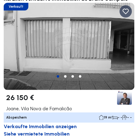
Verkauft
26 150 €
Joane, Vila Nova de Famalicão
Abspeichern
19 m²
- -
- -
Verkaufte Immobilien anzeigen
Siehe vermietete Immobilien