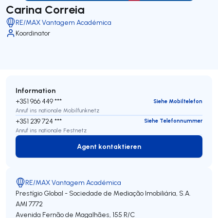
Carina Correia
RE/MAX Vantagem Académica
Koordinator
Information
+351 966 449 ***
Siehe Mobiltelefon
Anruf ins nationale Mobilfunknetz
+351 239 724 ***
Siehe Telefonnummer
Anruf ins nationale Festnetz
Agent kontaktieren
Agent kontaktieren
RE/MAX Vantagem Académica
Prestígio Global - Sociedade de Mediação Imobiliária, S.A.
AMI 7772
Avenida Fernão de Magalhães, 155 R/C