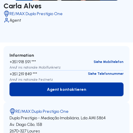
Carla Alves
RE/MAX Duplo Prestígio One
Agent
Information
+351 918 591 ***
Siehe Mobiltelefon
Anruf ins nationale Mobilfunknetz
+351 219 849 ***
Siehe Telefonnummer
Anruf ins nationale Festnetz
Agent kontaktieren
Agent kontaktieren
RE/MAX Duplo Prestígio One
Duplo Prestígio - Mediação Imobiliária, Lda
AMI 5864
Av. Diogo Cão, 15B
2670-327
Loures