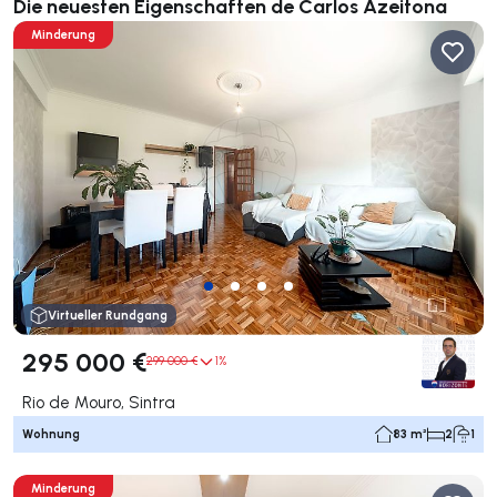
Die neuesten Eigenschaften de Carlos Azeitona
Minderung
Virtueller Rundgang
295 000 €
299 000 €
1%
Rio de Mouro, Sintra
Wohnung
83 m²
2
1
Minderung