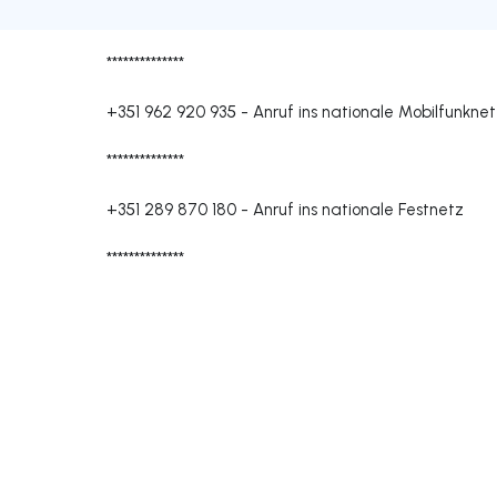
**************
+351 962 920 935
-
Anruf ins nationale Mobilfunkne
**************
+351 289 870 180
-
Anruf ins nationale Festnetz
**************