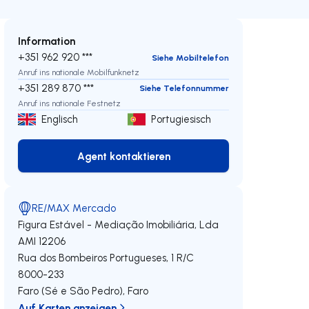
Information
+351 962 920 ***
Siehe Mobiltelefon
Anruf ins nationale Mobilfunknetz
+351 289 870 ***
Siehe Telefonnummer
Anruf ins nationale Festnetz
Englisch
Portugiesisch
Agent kontaktieren
Agent kontaktieren
RE/MAX Mercado
Figura Estável - Mediação Imobiliária, Lda
AMI 12206
Rua dos Bombeiros Portugueses, 1 R/C
8000-233
Faro (Sé e São Pedro)
,
Faro
Auf Karten anzeigen