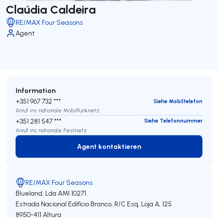
Claúdia Caldeira
RE/MAX Four Seasons
Agent
Information
+351 967 732 ***
Siehe Mobiltelefon
Anruf ins nationale Mobilfunknetz
+351 281 547 ***
Siehe Telefonnummer
Anruf ins nationale Festnetz
Agent kontaktieren
Agent kontaktieren
RE/MAX Four Seasons
Blueland, Lda
AMI 10271
Estrada Nacional Edifício Branco, R/C Esq, Loja A, 125
8950-411
Altura