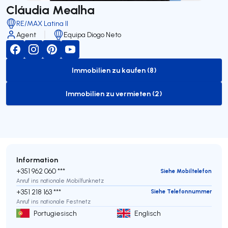
Cláudia Mealha
RE/MAX Latina II
Agent
Equipa Diogo Neto
Immobilien zu kaufen (8)
to-buy-listing
Immobilien zu vermieten (2)
to-rent-listing
Information
+351 962 060 ***
Siehe Mobiltelefon
Anruf ins nationale Mobilfunknetz
+351 218 163 ***
Siehe Telefonnummer
Anruf ins nationale Festnetz
Portugiesisch
Englisch