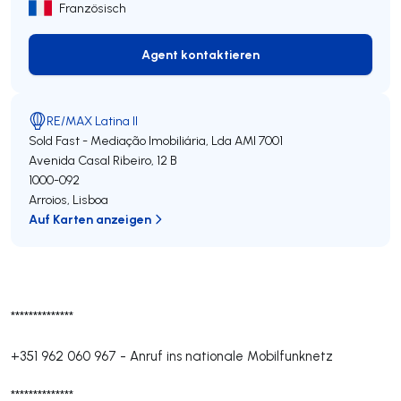
Französisch
Agent kontaktieren
Agent kontaktieren
RE/MAX Latina II
Sold Fast - Mediação Imobiliária, Lda
AMI 7001
Avenida Casal Ribeiro, 12 B
1000-092
Arroios
,
Lisboa
Auf Karten anzeigen
**************
+351 962 060 967
-
Anruf ins nationale Mobilfunknetz
**************