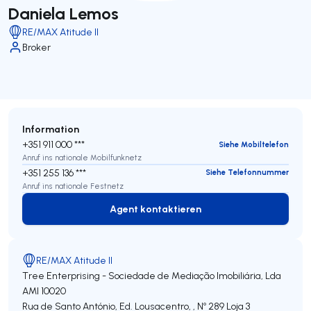
Daniela Lemos
RE/MAX Atitude II
Broker
Information
+351 911 000 ***
Siehe Mobiltelefon
Anruf ins nationale Mobilfunknetz
+351 255 136 ***
Siehe Telefonnummer
Anruf ins nationale Festnetz
Agent kontaktieren
Agent kontaktieren
RE/MAX Atitude II
Tree Enterprising - Sociedade de Mediação Imobiliária, Lda
AMI 10020
Rua de Santo António, Ed. Lousacentro, , Nº 289 Loja 3