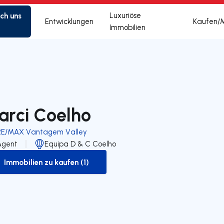
ich uns
Luxuriöse
Entwicklungen
Kaufen/
Immobilien
arci Coelho
RE/MAX Vantagem Valley
Agent
Equipa D & C Coelho
Immobilien zu kaufen (1)
to-buy-listing