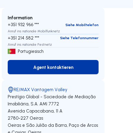
Information
+351 932 966 ***
Siehe Mobiltelefon
Anruf ins nationale Mobilfunknetz
+351 214 582 ***
Siehe Telefonnummer
Anruf ins nationale Festnetz
Portugiesisch
Agent kontaktieren
Agent kontaktieren
RE/MAX Vantagem Valley
Prestígio Global - Sociedade de Mediação
Imobiliária, S.A.
AMI 7772
Avenida Copacabana, 11 A
2780-227
Oeiras
Oeiras e São Julião da Barra, Paço de Arcos
e Caxias
,
Oeiras