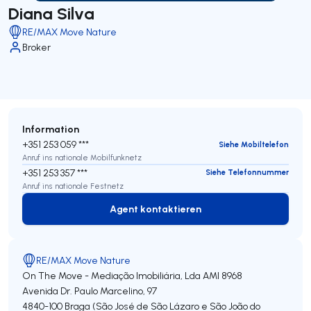
Diana Silva
RE/MAX Move Nature
Broker
Information
+351 253 059 ***
Siehe Mobiltelefon
Anruf ins nationale Mobilfunknetz
+351 253 357 ***
Siehe Telefonnummer
Anruf ins nationale Festnetz
Agent kontaktieren
Agent kontaktieren
RE/MAX Move Nature
On The Move - Mediação Imobiliária, Lda
AMI 8968
Avenida Dr. Paulo Marcelino, 97
4840-100
Braga (São José de São Lázaro e São João do