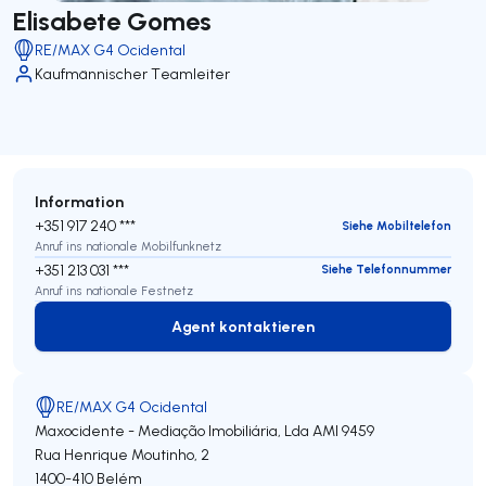
Elisabete Gomes
RE/MAX G4 Ocidental
Kaufmännischer Teamleiter
Information
+351 917 240 ***
Siehe Mobiltelefon
Anruf ins nationale Mobilfunknetz
+351 213 031 ***
Siehe Telefonnummer
Anruf ins nationale Festnetz
Agent kontaktieren
Agent kontaktieren
RE/MAX G4 Ocidental
Maxocidente - Mediação Imobiliária, Lda
AMI 9459
Rua Henrique Moutinho, 2
1400-410
Belém