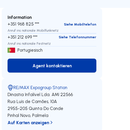
Information
+351 968 825 ***
Siehe Mobiltelefon
Anruf ins nationale Mobilfunknetz
+351 212 699 ***
Siehe Telefonnummer
Anruf ins nationale Festnetz
Portugiesisch
Agent kontaktieren
Agent kontaktieren
RE/MAX Expogroup Station
Dinastia Infalível Lda.
AMI 22566
Rua Luís de Camões, 10A
2955-205
Quinta Do Conde
Pinhal Novo
,
Palmela
Auf Karten anzeigen