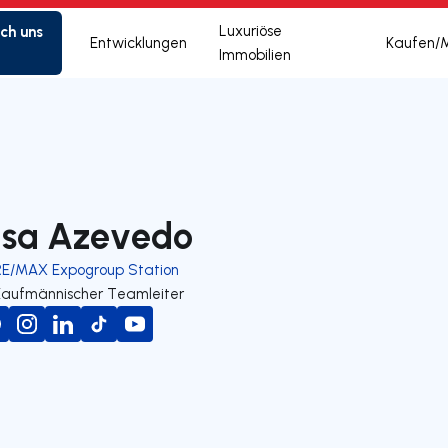
ich uns
Luxuriöse
Entwicklungen
Kaufen/
Immobilien
lsa Azevedo
RE/MAX Expogroup Station
Kaufmännischer Teamleiter