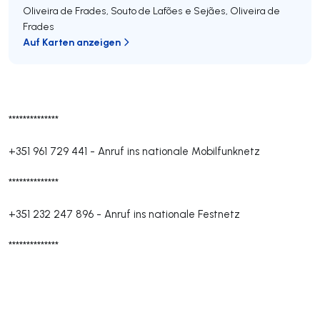
Oliveira de Frades, Souto de Lafões e Sejães
,
Oliveira de
Frades
Auf Karten anzeigen
**************
+351 961 729 441
-
Anruf ins nationale Mobilfunknetz
**************
+351 232 247 896
-
Anruf ins nationale Festnetz
**************