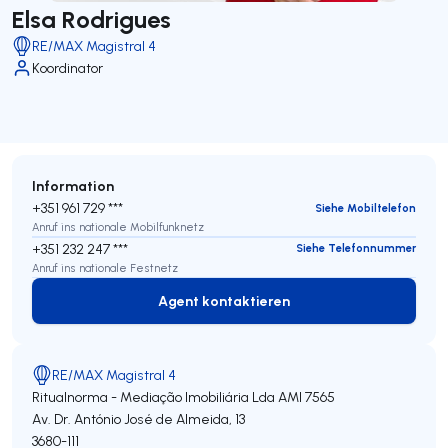
Elsa Rodrigues
RE/MAX Magistral 4
Koordinator
Information
+351 961 729 ***
Siehe Mobiltelefon
Anruf ins nationale Mobilfunknetz
+351 232 247 ***
Siehe Telefonnummer
Anruf ins nationale Festnetz
Agent kontaktieren
Agent kontaktieren
RE/MAX Magistral 4
Ritualnorma - Mediação Imobiliária Lda
AMI 7565
Av. Dr. António José de Almeida, 13
3680-111