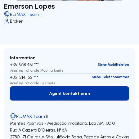
Emerson Lopes
RE/MAX Team II
Broker
Information
+351 968 451 ***
Siehe Mobiltelefon
Anruf ins nationale Mobilfunknetz
+351 214 152 ***
Siehe Telefonnummer
Anruf ins nationale Festnetz
Agent kontaktieren
Agent kontaktieren
RE/MAX Team II
Mentes Positivas - Mediação Imobiliária, Lda
AMI 13010
Rua A Gazeta D’Oeiras, Nº 6A
2780-171
Oeiras e São Julião da Barra, Paço de Arcos e Caxias