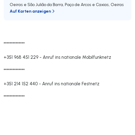
Oeiras e São Julião da Barra, Paço de Arcos e Caxias
,
Oeiras
Auf Karten anzeigen
**************
+351 968 451 229
-
Anruf ins nationale Mobilfunknetz
**************
+351 214 152 440
-
Anruf ins nationale Festnetz
**************