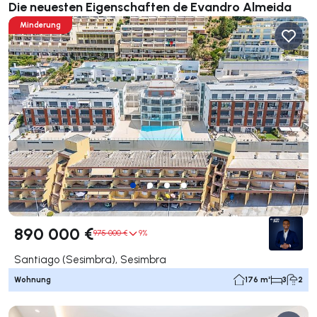
Die neuesten Eigenschaften de Evandro Almeida
Minderung
890 000 €
975 000 €
9%
Santiago (Sesimbra), Sesimbra
Wohnung
176 m²
3
2