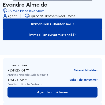
Evandro Almeida
RE/MAX Place Riverview
Agent
Equipa VS Brothers Real Estate
Immobilien zu kaufen (661)
to-buy-listing
Immobilien zu vermieten (53)
to-rent-listing
Information
+351 925 164 ***
Siehe Mobiltelefon
Anruf ins nationale Mobilfunknetz
+351 210 516 ***
Siehe Telefonnummer
Anruf ins nationale Festnetz
Agent kontaktieren
Agent kontaktieren