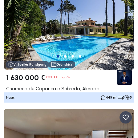
Virtueller Rundgang
Grundriss
1 630 000 €
1 800 000 €
9%
Charneca de Caparica e Sobreda, Almada
Haus
445 m²
5
5