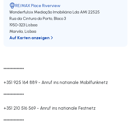
RE/MAX Place Riverview
Wonderfulsix Mediação Imobiliária Lda
AMI 22525
Rua da Cintura do Porto, Bloco 3
1950-323
Lisboa
Marvila
,
Lisboa
Auf Karten anzeigen
**************
+351 925 164 889
-
Anruf ins nationale Mobilfunknetz
**************
+351 210 516 569
-
Anruf ins nationale Festnetz
**************