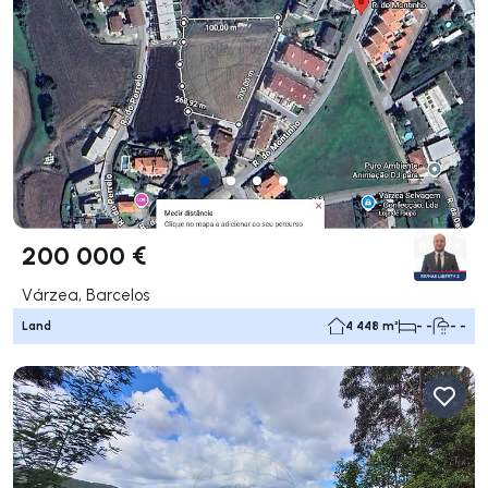
200 000 €
Várzea, Barcelos
Land
4 448 m²
- -
- -