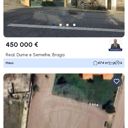
450 000 €
Real, Dume e Semelhe, Braga
Haus
474 m²
6
6