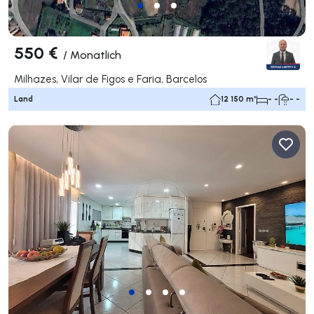
550 €
/
Monatlich
Milhazes, Vilar de Figos e Faria, Barcelos
Land
12 150 m²
- -
- -