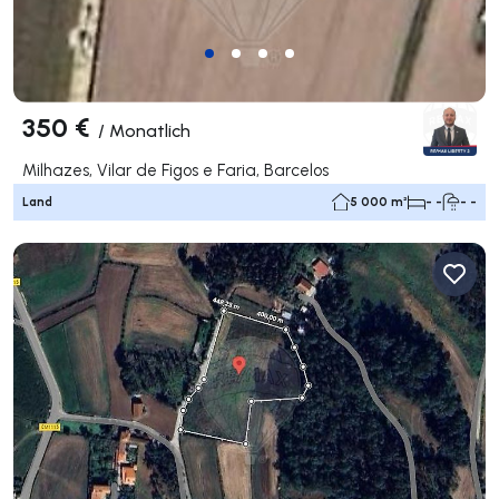
350 €
/
Monatlich
Milhazes, Vilar de Figos e Faria, Barcelos
Land
5 000 m²
- -
- -