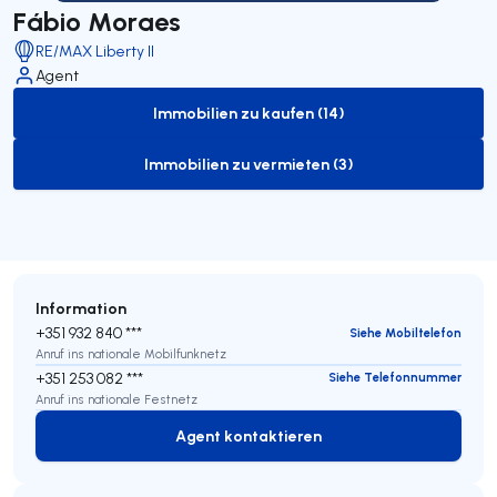
Fábio Moraes
RE/MAX Liberty II
Agent
Immobilien zu kaufen (14)
to-buy-listing
Immobilien zu vermieten (3)
to-rent-listing
Information
+351 932 840 ***
Siehe Mobiltelefon
Anruf ins nationale Mobilfunknetz
+351 253 082 ***
Siehe Telefonnummer
Anruf ins nationale Festnetz
Agent kontaktieren
Agent kontaktieren