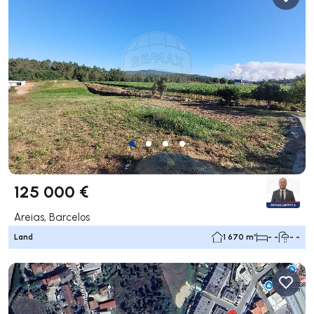
125 000 €
Areias, Barcelos
Land
1 670 m²
- -
- -