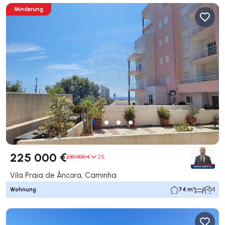
Minderung
225 000 €
230 000 €
2%
Vila Praia de Âncora, Caminha
Wohnung
74 m²
1
1