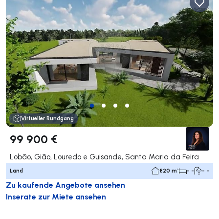
Virtueller Rundgang
99 900 €
Lobão, Gião, Louredo e Guisande, Santa Maria da Feira
Land
820 m²
- -
- -
Zu kaufende Angebote ansehen
Inserate zur Miete ansehen