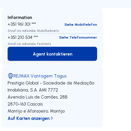
Information
+351 961 301 ***
Siehe Mobiltelefon
Anruf ins nationale Mobilfunknetz
+351 210 534 ***
Siehe Telefonnummer
Anruf ins nationale Festnetz
Agent kontaktieren
Agent kontaktieren
RE/MAX Vantagem Tagus
Prestígio Global - Sociedade de Mediação
Imobiliária, S.A.
AMI 7772
Avenida Luís de Camões, 28B
2870-163
Cascais
Montijo e Afonsoeiro
,
Montijo
Auf Karten anzeigen