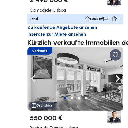
Campolide, Lisboa
Land
1 006 m²
- -
- -
Zu kaufende Angebote ansehen
Inserate zur Miete ansehen
Kürzlich verkaufte Immobilien 
Verkauft
Nach links navigieren
Nach 
Grundriss
550 000 €
Penha de França, Lisboa