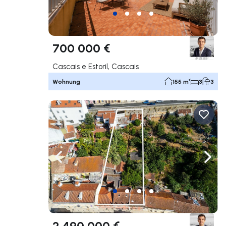
700 000 €
Cascais e Estoril, Cascais
Wohnung
155 m²
3
3
Nach links navigieren
Nach 
2 490 000 €