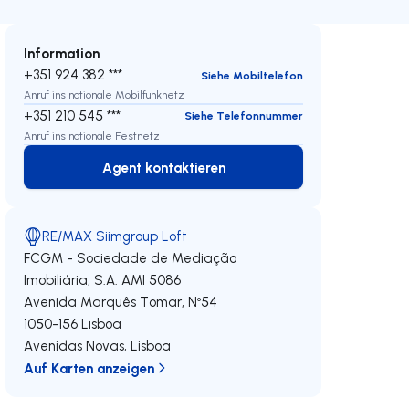
Information
+351 924 382 ***
Siehe Mobiltelefon
Anruf ins nationale Mobilfunknetz
+351 210 545 ***
Siehe Telefonnummer
Anruf ins nationale Festnetz
Agent kontaktieren
Agent kontaktieren
RE/MAX Siimgroup Loft
FCGM - Sociedade de Mediação
Imobiliária, S.A.
AMI 5086
Avenida Marquês Tomar, Nº54
1050-156
Lisboa
Avenidas Novas
,
Lisboa
Auf Karten anzeigen
eren