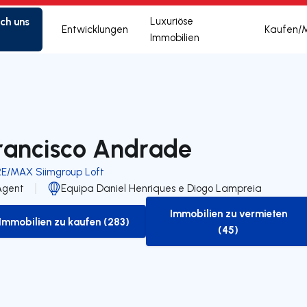
ich uns
Luxuriöse
Entwicklungen
Kaufen/
Immobilien
rancisco Andrade
RE/MAX Siimgroup Loft
Agent
Equipa Daniel Henriques e Diogo Lampreia
Immobilien zu vermieten
Immobilien zu kaufen (283)
to-buy-listing
to-rent-listing
(45)