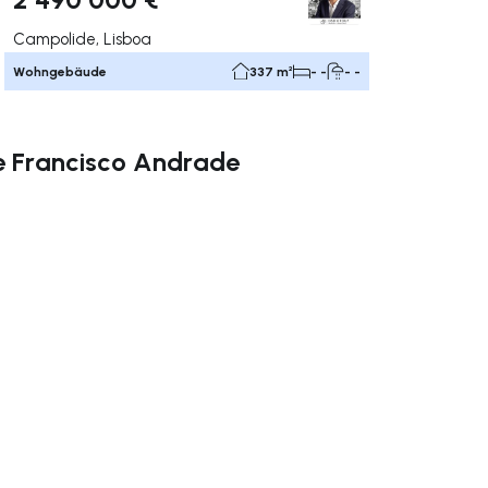
Campolide, Lisboa
Wohngebäude
337 m²
- -
- -
de Francisco Andrade
rechts navigieren