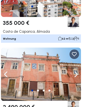
355 000 €
Costa de Caparica, Almada
Wohnung
62 m²
1
1
rechts navigieren
Nach links navigieren
Nach rechts navigi
2 490 000 €