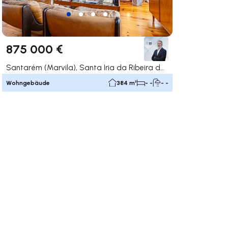
875 000 €
Santarém (Marvila), Santa Iria da Ribeira de Santarém, Santarém (São Salvador) e Santarém (São Nicolau), Santarém
Wohngebäude
384 m²
- -
- -
rechts navigieren