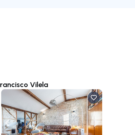
z
rancisco Vilela
rechts navigieren
Nach links navigieren
Nach rechts navigi