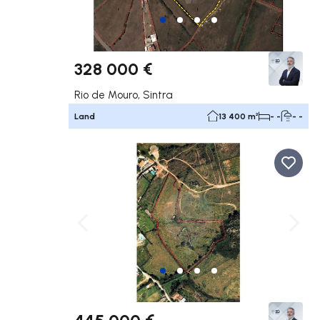
328 000 €
Rio de Mouro, Sintra
Land
13 400 m²
- -
- -
Nach links navigieren
Nach 
445 000 €