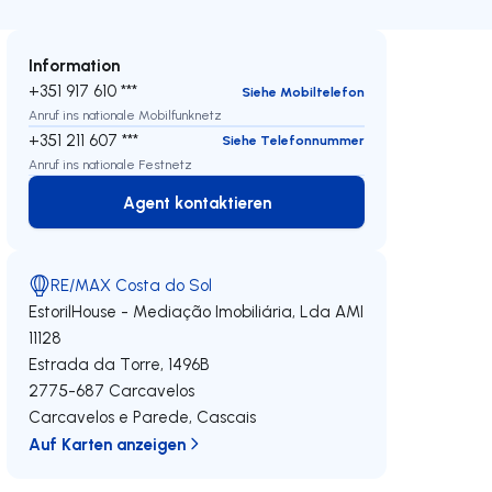
Information
+351 917 610 ***
Siehe Mobiltelefon
Anruf ins nationale Mobilfunknetz
+351 211 607 ***
Siehe Telefonnummer
Anruf ins nationale Festnetz
Agent kontaktieren
Agent kontaktieren
RE/MAX Costa do Sol
EstorilHouse - Mediação Imobiliária, Lda
AMI
11128
Estrada da Torre, 1496B
2775-687
Carcavelos
Carcavelos e Parede
,
Cascais
Auf Karten anzeigen
eren