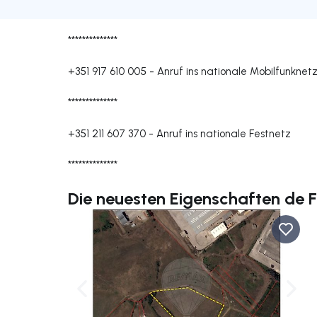
**************
+351 917 610 005
-
Anruf ins nationale Mobilfunknet
**************
+351 211 607 370
-
Anruf ins nationale Festnetz
**************
Die neuesten Eigenschaften de F
Nach links navigieren
Nach 