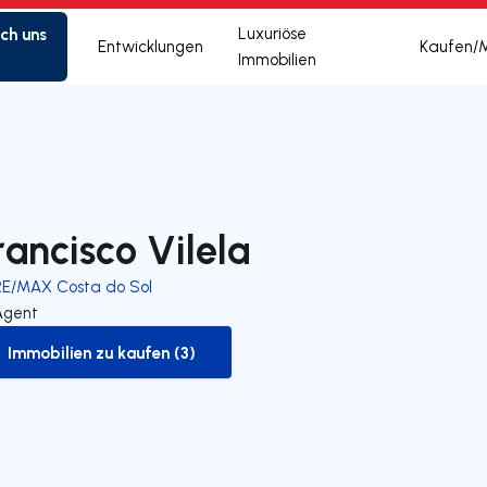
ich uns
Luxuriöse
Entwicklungen
Kaufen/
Immobilien
rancisco Vilela
RE/MAX Costa do Sol
Agent
Immobilien zu kaufen (3)
to-buy-listing