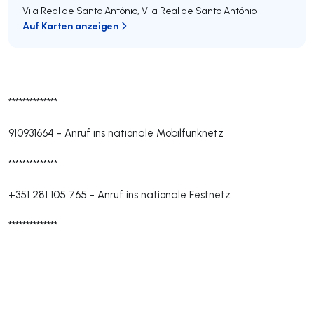
Vila Real de Santo António
,
Vila Real de Santo António
Auf Karten anzeigen
**************
910931664
-
Anruf ins nationale Mobilfunknetz
**************
+351 281 105 765
-
Anruf ins nationale Festnetz
**************