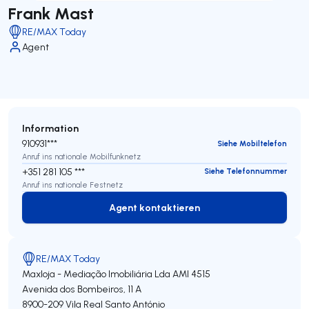
Frank Mast
RE/MAX Today
Agent
Information
910931***
Siehe Mobiltelefon
Anruf ins nationale Mobilfunknetz
+351 281 105 ***
Siehe Telefonnummer
Anruf ins nationale Festnetz
Agent kontaktieren
Agent kontaktieren
RE/MAX Today
Maxloja - Mediação Imobiliária Lda
AMI 4515
Avenida dos Bombeiros, 11 A
8900-209
Vila Real Santo António