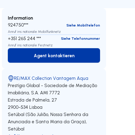
Information
924750***
Siehe Mobiltelefon
Anruf ins nationale Mobilfunknetz
+351 265 244 ***
Siehe Telefonnummer
Anruf ins nationale Festnetz
Agent kontaktieren
Agent kontaktieren
RE/MAX Collection Vantagem Aqua
Prestígio Global - Sociedade de Mediação
Imobiliária, S.A.
AMI 7772
Estrada de Palmela, 27
2900-534
Lisboa
Setúbal (São Julião, Nossa Senhora da
Anunciada e Santa Maria da Graça)
,
Setúbal