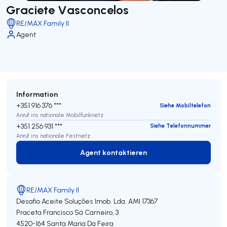
Graciete Vasconcelos
RE/MAX Family II
Agent
Information
+351 916 376 ***
Siehe Mobiltelefon
Anruf ins nationale Mobilfunknetz
+351 256 931 ***
Siehe Telefonnummer
Anruf ins nationale Festnetz
Agent kontaktieren
Agent kontaktieren
RE/MAX Family II
Desafio Aceite Soluções Imob. Lda.
AMI 17367
Praceta Francisco Sá Carneiro, 3
4520-164
Santa Maria Da Feira