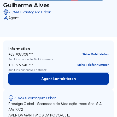
Guilherme Alves
RE/MAX Vantagem Urban
Agent
Information
+351 939 708 ***
Siehe Mobiltelefon
Anruf ins nationale Mobilfunknetz
+351 219 540 ***
Siehe Telefonnummer
Anruf ins nationale Festnetz
Agent kontaktieren
Agent kontaktieren
RE/MAX Vantagem Urban
Prestígio Global - Sociedade de Mediação Imobiliária, S.A.
AMI 7772
AVENIDA MARITIMOS DA POVOA, 3 LJ