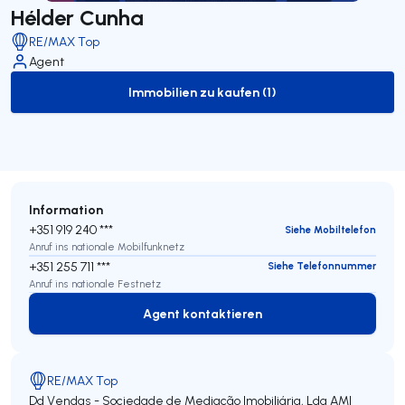
Hélder Cunha
RE/MAX Top
Agent
Immobilien zu kaufen (1)
to-buy-listing
Information
+351 919 240 ***
Siehe Mobiltelefon
Anruf ins nationale Mobilfunknetz
+351 255 711 ***
Siehe Telefonnummer
Anruf ins nationale Festnetz
Agent kontaktieren
Agent kontaktieren
RE/MAX Top
Dd Vendas - Sociedade de Mediação Imobiliária, Lda
AMI