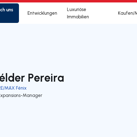
ich uns
Luxuriöse
Entwicklungen
Kaufen/
Immobilien
élder Pereira
RE/MAX Fénix
Expansions-Manager