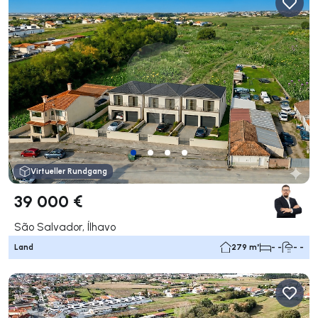
Virtueller Rundgang
39 000 €
São Salvador, Ílhavo
Land
279 m²
- -
- -