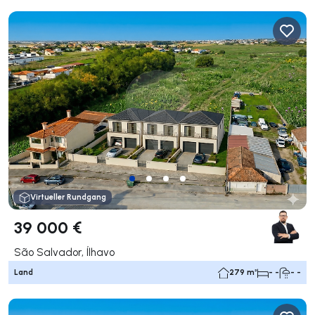
Virtueller Rundgang
39 000 €
São Salvador, Ílhavo
Land
279 m²
- -
- -