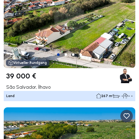
Virtueller Rundgang
39 000 €
São Salvador, Ílhavo
Land
267 m²
- -
- -