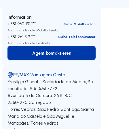
Information
+351 962 191 ***
Siehe Mobiltelefon
Anruf ins nationale Mobilfunknetz
+351 261 319 ***
Siehe Telefonnummer
Anruf ins nationale Festnetz
Agent kontaktieren
Agent kontaktieren
RE/MAX Vantagem Oeste
Prestígio Global - Sociedade de Mediação
Imobiliária, S.A.
AMI 7772
Avenida 5 de Outubro, 26 B, R/C
2560-270
Carregado
Torres Vedras (São Pedro, Santiago, Santa
Maria do Castelo e São Miguel) e
Matacães
,
Torres Vedras