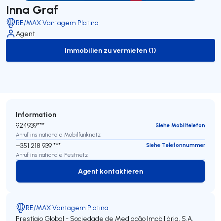
Inna Graf
RE/MAX Vantagem Platina
Agent
Immobilien zu vermieten (1)
to-rent-listing
Information
924939***
Siehe Mobiltelefon
Anruf ins nationale Mobilfunknetz
+351 218 939 ***
Siehe Telefonnummer
Anruf ins nationale Festnetz
Agent kontaktieren
Agent kontaktieren
RE/MAX Vantagem Platina
Prestígio Global - Sociedade de Mediação Imobiliária, S.A.