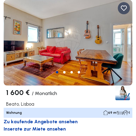
1 600 €
/
Monatlich
Beato, Lisboa
Wohnung
69 m²
1
1
Zu kaufende Angebote ansehen
Inserate zur Miete ansehen