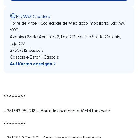
RE/MAX Cidadela
Torre de Arce - Sociedade de Mediação Imobiliária, Lda
AMI
6100
Avenida 25 de Abril nº722, Loja C9- Edifício Sol de Cascais,
Loja C 9
2750-512
Cascais
Cascais e Estoril
,
Cascais
Auf Karten anzeigen
**************
+351 913 951 218
-
Anruf ins nationale Mobilfunknetz
**************
+351 214 826 710
-
Anruf ins nationale Festnetz