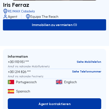
Iris Ferraz
RE/MAX Cidadela
Agent
Equipa The Reach
Immobilien zu vermieten (1)
to-rent-listing
Information
+351 913 951 ***
Siehe Mobiltelefon
Anruf ins nationale Mobilfunknetz
+351 214 826 ***
Siehe Telefonnummer
Anruf ins nationale Festnetz
Portugiesisch
Englisch
Spanisch
Agent kontaktieren
Agent kontaktieren