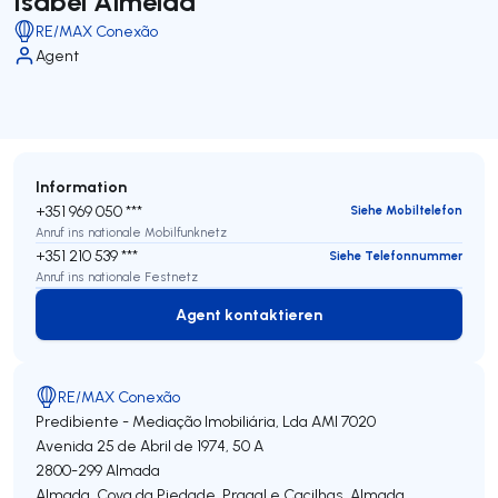
Isabel Almeida
RE/MAX Conexão
Agent
Information
+351 969 050 ***
Siehe Mobiltelefon
Anruf ins nationale Mobilfunknetz
+351 210 539 ***
Siehe Telefonnummer
Anruf ins nationale Festnetz
Agent kontaktieren
Agent kontaktieren
RE/MAX Conexão
Predibiente - Mediação Imobiliária, Lda
AMI 7020
Avenida 25 de Abril de 1974, 50 A
2800-299
Almada
Almada, Cova da Piedade, Pragal e Cacilhas
,
Almada