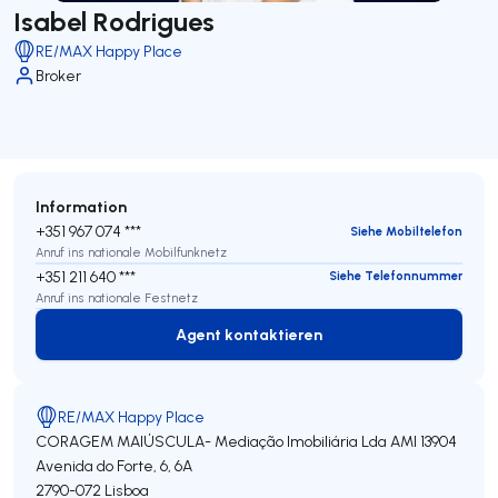
Isabel Rodrigues
RE/MAX Happy Place
Broker
Information
+351 967 074 ***
Siehe Mobiltelefon
Anruf ins nationale Mobilfunknetz
+351 211 640 ***
Siehe Telefonnummer
Anruf ins nationale Festnetz
Agent kontaktieren
Agent kontaktieren
RE/MAX Happy Place
CORAGEM MAIÚSCULA- Mediação Imobiliária Lda
AMI 13904
Avenida do Forte, 6, 6A
2790-072
Lisboa