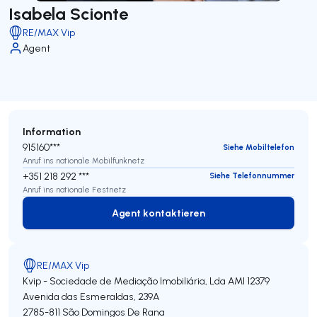
Isabela Scionte
RE/MAX Vip
Agent
Information
915160***
Siehe Mobiltelefon
Anruf ins nationale Mobilfunknetz
+351 218 292 ***
Siehe Telefonnummer
Anruf ins nationale Festnetz
Agent kontaktieren
Agent kontaktieren
RE/MAX Vip
Kvip - Sociedade de Mediação Imobiliária, Lda
AMI 12379
Avenida das Esmeraldas, 239A
2785-811
São Domingos De Rana